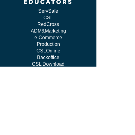
educators
ServSafe
CSL
RedCross
ADM&Marketing
e-Commerce
Production
CSLOnline
Backoffice
CSL Download
Management
work WITH US
I'm Independent Instructor
I'm looking for job