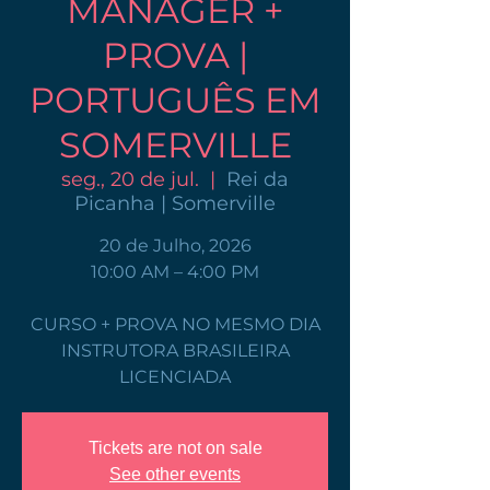
MANAGER +
PROVA |
PORTUGUÊS EM
SOMERVILLE
seg., 20 de jul.
  |  
Rei da
Picanha | Somerville
20 de Julho, 2026
10:00 AM – 4:00 PM
CURSO + PROVA NO MESMO DIA
INSTRUTORA BRASILEIRA
LICENCIADA
Tickets are not on sale
See other events