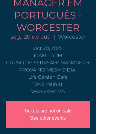
MANAGER EM
PORTUGUÊS -
WORCESTER
seg., 20 de out.
  |  
Worcester
Oct 20, 2025
10AM – 4PM
CURSO DE SERVSAFE MANAGER +
PROVA NO MESMO DIA!
Life Garden Cafe
1048 Main st
Worcester MA
Tickets are not on sale
See other events