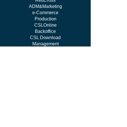
RedCross
ADM&Marketing
e-Commerce
Production
CSLOnline
Backoffice
CSL Download
Management
work WITH US
I'm Independent Instructor
I'm looking for job
I'm vendor