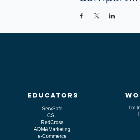
educators
wo
I'm I
ServSafe
CSL
RedCross
ADM&Marketing
e-Commerce