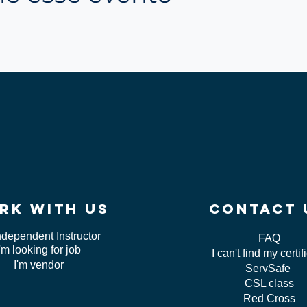
rk WITH US
contact 
ndependent Instructor
FAQ
I'm looking for job
I can't find my certif
I'm vendor
ServSafe
CSL class
Red Cross