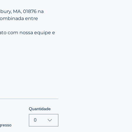
sbury, MA, 01876 na 
combinada entre 
tato com nossa equipe e 
Quantidade
0
gresso