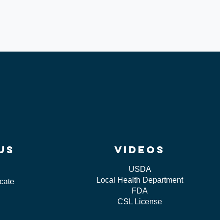
us
videos
USDA
Local Health Department
icate
FDA
CSL License