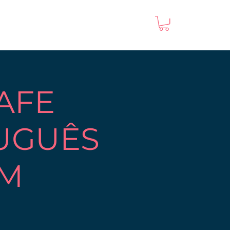
AFE
UGUÊS
EM