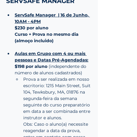
SERVSAFE MANAGER
ServSafe Manager  | 16 de Junho, 
10AM - 4PM
$230 por aluno
Curso + Prova no mesmo dia 
(almoço incluido)
Aulas em Grupo com 4 ou mais 
pessoas e Datas Pré-Agendadas:
$198 por aluno 
(independente do 
número de alunos cadastrados)
Prova a ser realizada em nosso 
escritorio: 1215 Main Street, Suit 
104, Tewksbury, MA, 01876 na 
segunda-feira da semana 
seguinte do curso preparatório 
em data a ser combinada entre 
instrutor e alunos.
Obs: Caso o aluno(a) necessite 
reagendar a data da prova, 
entre em contato com nossa 