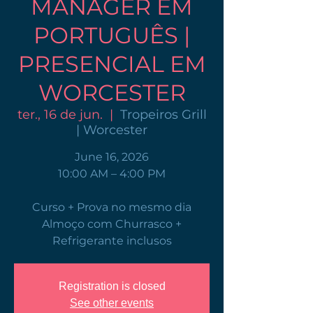
MANAGER EM
PORTUGUÊS |
PRESENCIAL EM
WORCESTER
ter., 16 de jun.
  |  
Tropeiros Grill
| Worcester
June 16, 2026
10:00 AM – 4:00 PM
Curso + Prova no mesmo dia
Almoço com Churrasco +
Refrigerante inclusos
Registration is closed
See other events