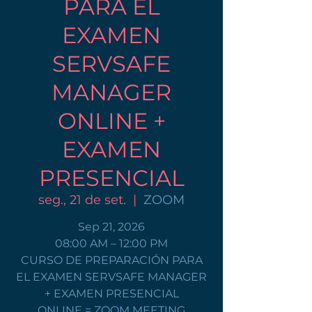
PARA EL
EXAMEN
SERVSAFE
MANAGER
ONLINE +
EXAMEN
PRESENCIAL
seg., 21 de set.
  |  
ZOOM
Sep 21, 2026
08:00 AM – 12:00 PM
CURSO DE PREPARACIÓN PARA
EL EXAMEN SERVSAFE MANAGER
+ EXAMEN PRESENCIAL
ONLINE = ZOOM MEETING