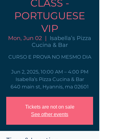
CLASS -
PORTUGUESE
VIP
Mon, Jun 02
  |  
Isabella’s Pizza
Cucina & Bar
CURSO E PROVA NO MESMO DIA
Jun 2, 2025, 10:00 AM – 4:00 PM
Isabella’s Pizza Cucina & Bar
640 main st, Hyannis, ma 02601
Tickets are not on sale
See other events