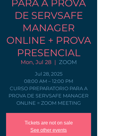
PARA A PROVA
DE SERVSAFE
MANAGER
ONLINE + PROVA
PRESENCIAL
Mon, Jul 28
  |  
ZOOM
Jul 28, 2025
08:00 AM – 12:00 PM
CURSO PREPARATORIO PARA A
PROVA DE SERVSAFE MANAGER
ONLINE = ZOOM MEETING
Tickets are not on sale
See other events