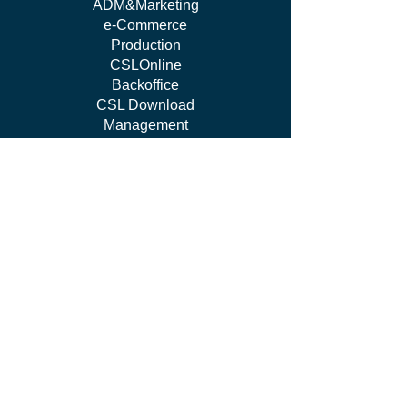
ADM&Marketing
e-Commerce
Production
CSLOnline
Backoffice
CSL Download
Management
work WITH US
I'm Independent Instructor
I'm looking for job
I'm vendor