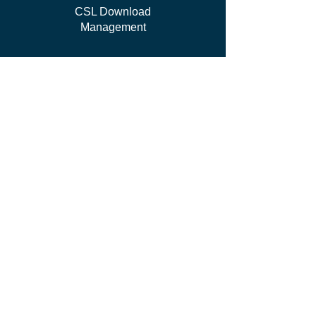
CSL Download
Management
work WITH US
I'm Independent Instructor
I'm looking for job
I'm vendor
contact us