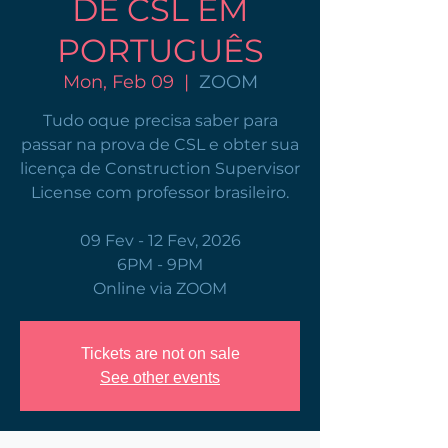
DE CSL EM
PORTUGUÊS
Mon, Feb 09
  |  
ZOOM
Tudo oque precisa saber para
passar na prova de CSL e obter sua
licença de Construction Supervisor
License com professor brasileiro.
09 Fev - 12 Fev, 2026
6PM - 9PM
Online via ZOOM
Tickets are not on sale
See other events