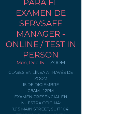
PARA EL
EXAMEN DE
SERVSAFE
MANAGER -
ONLINE / TEST IN
PERSON
Mon, Dec 15
  |  
ZOOM
CLASES EN LÍNEA A TRAVÉS DE
ZOOM
15 DE DICIEMBRE
08AM - 12PM
EXAMEN PRESENCIAL EN
NUESTRA OFICINA:
1215 MAIN STREET, SUIT 104,