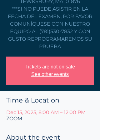
TEWKSBURY, MA, 01876
***SI NO PUEDE ASISTIR EN LA
FECHA DEL EXAMEN, POR FAVOR
COMUNÍQUESE CON NUESTRO
EQUIPO AL (781)530-7832 Y CON
GUSTO REPROGRAMAREMOS SU
PRUEBA
Tickets are not on sale
See other events
Time & Location
Dec 15, 2025, 8:00 AM – 12:00 PM
ZOOM
About the event