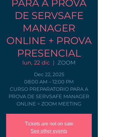
PARA A PROVA
DE SERVSAFE
MANAGER
ONLINE + PROVA
PRESENCIAL
lun, 22 dic
  |  
ZOOM
Dec 22, 2025
08:00 AM – 12:00 PM
CURSO PREPARATORIO PARA A
PROVA DE SERVSAFE MANAGER
ONLINE = ZOOM MEETING
Tickets are not on sale
See other events