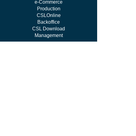
e-Commerce
Production
CSLOnline
Backoffice
CSL Download
Management
work WITH US
I'm Independent Instructor
I'm looking for job
I'm vendor