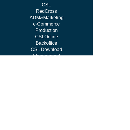
CSL
RedCross
ADM&Marketing
e-Commerce
Production
CSLOnline
Backoffice
CSL Download
Management
work WITH US
I'm Independent Instructor
I'm looking for job
I'm vendor