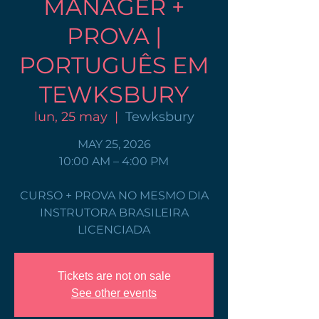
MANAGER +
PROVA |
PORTUGUÊS EM
TEWKSBURY
lun, 25 may
  |  
Tewksbury
MAY 25, 2026
10:00 AM – 4:00 PM
CURSO + PROVA NO MESMO DIA
INSTRUTORA BRASILEIRA
LICENCIADA
Tickets are not on sale
See other events