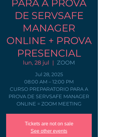
PARA A PROVA
DE SERVSAFE
MANAGER
ONLINE + PROVA
PRESENCIAL
lun, 28 jul
  |  
ZOOM
Jul 28, 2025
08:00 AM – 12:00 PM
CURSO PREPARATORIO PARA A
PROVA DE SERVSAFE MANAGER
ONLINE = ZOOM MEETING
Tickets are not on sale
See other events