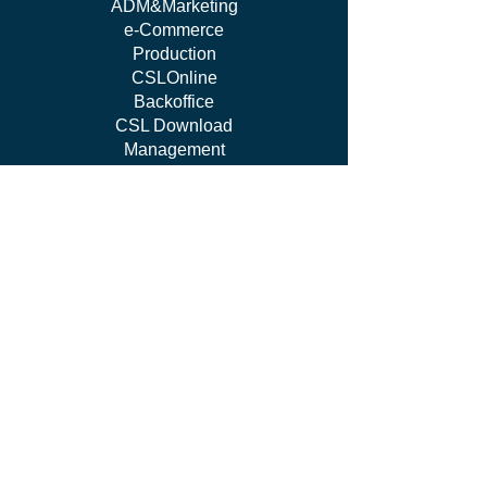
ADM&Marketing
e-Commerce
Production
CSLOnline
Backoffice
CSL Download
Management
work WITH US
I'm Independent Instructor
I'm looking for job
I'm vendor