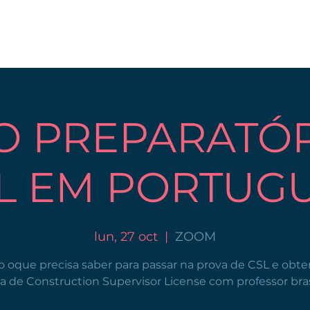
O PREPARATÓR
L EM PORTUG
lun, 27 oct
  |  
ZOOM
 oque precisa saber para passar na prova de CSL e obte
ça de Construction Supervisor License com professor brasi