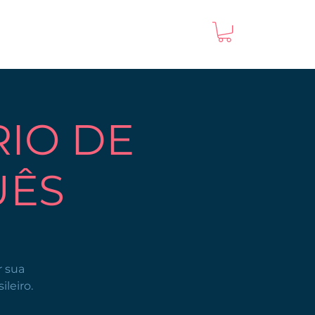
IO DE
UÊS
r sua
leiro.