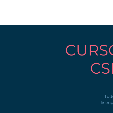
CURS
CS
Tudo
licen