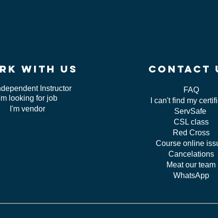
rk WITH US
contact 
ndependent Instructor
FAQ
I'm looking for job
I can't find my certif
I'm vendor
ServSafe
CSL class
Red Cross
Course online is
Cancelations
Meat our team
WhatsApp