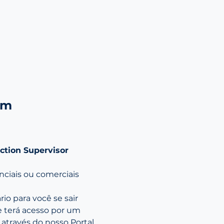
em 
ction Supervisor 
ciais ou comerciais 
o para você se sair 
 terá acesso por um 
través do nosso Portal 