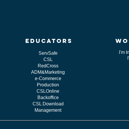
educators
wo
I'm I
ServSafe
CSL
RedCross
ADM&Marketing
e-Commerce
Production
CSLOnline
Backoffice
CSL Download
Management