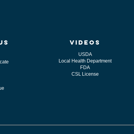
us
videos
USDA
Local Health Department
icate
FDA
CSL License
sue