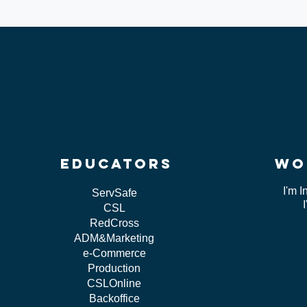
educators
wo
I'm I
ServSafe
CSL
RedCross
ADM&Marketing
e-Commerce
Production
CSLOnline
Backoffice