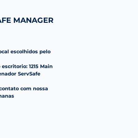
AFE MANAGER
cal escolhidos pelo 
scritorio: 1215 Main 
enador ServSafe 
 contato com nossa 
emanas