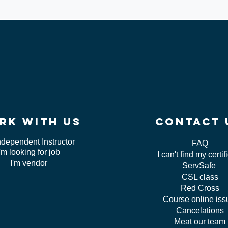
rk WITH US
contact 
ndependent Instructor
FAQ
I'm looking for job
I can't find my certif
I'm vendor
ServSafe
CSL class
Red Cross
Course online is
Cancelations
Meat our team