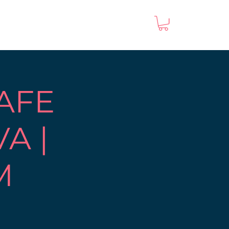
AFE
A |
M