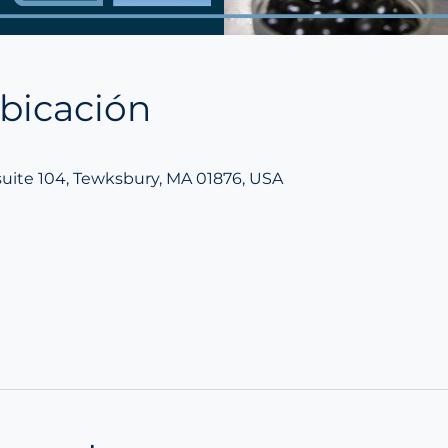
ubicación
0
suite 104, Tewksbury, MA 01876, USA