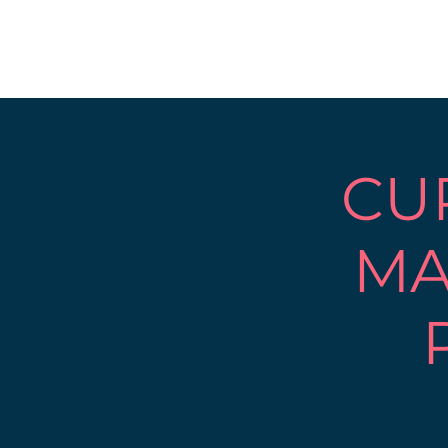
CU
MA