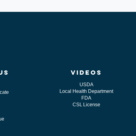
us
videos
USDA
Local Health Department
icate
FDA
CSL License
sue