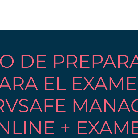
O DE PREPAR
ARA EL EXAM
RVSAFE MANA
NLINE + EXAM