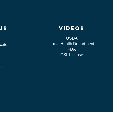
us
videos
USDA
Local Health Department
icate
FDA
CSL License
sue