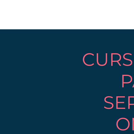
CURS
P
SE
O