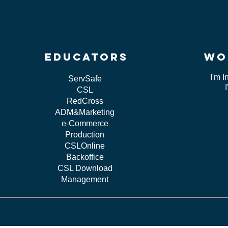
educators
wo
I'm I
ServSafe
CSL
RedCross
ADM&Marketing
e-Commerce
Production
CSLOnline
Backoffice
CSL Download
Management