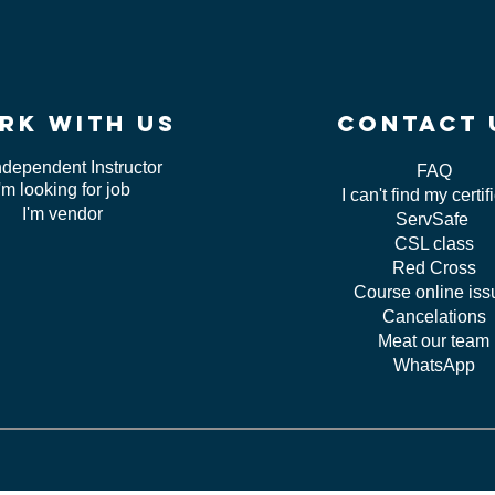
rk WITH US
contact 
ndependent Instructor
FAQ
I'm looking for job
I can't find my certif
I'm vendor
ServSafe
CSL class
Red Cross
Course online is
Cancelations
Meat our team
WhatsApp