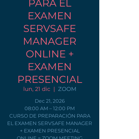
PARA EL
EXAMEN
SERVSAFE
MANAGER
ONLINE +
EXAMEN
PRESENCIAL
lun, 21 dic
  |  
ZOOM
Dec 21, 2026
08:00 AM – 12:00 PM
CURSO DE PREPARACIÓN PARA
EL EXAMEN SERVSAFE MANAGER
+ EXAMEN PRESENCIAL
ONLINE = ZOOM MEETING