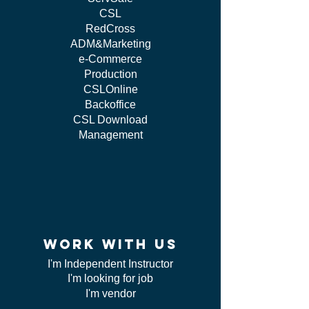
CSL
RedCross
ADM&Marketing
e-Commerce
Production
CSLOnline
Backoffice
CSL Download
Management
work WITH US
I'm Independent Instructor
I'm looking for job
I'm vendor